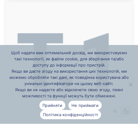
Щоб надати вам оптимальний досвід, ми використовуємо
такі технології, як файли cookie, для зберігання та/або
доступу до інформації про пристрій.
Якщо ви даєте згоду на використання цих технологій, ми
можемо обробляти такі дані, як поведінка користувача або
унікальні ідентифікатори на цьому веб-сайті.
Якщо ви не надасте або відкличете свою згоду, певні
можливості та функції можуть бути обмежені.
Прийняти
Не приймати
Політика конфіденційності
Перекладач з розмінування