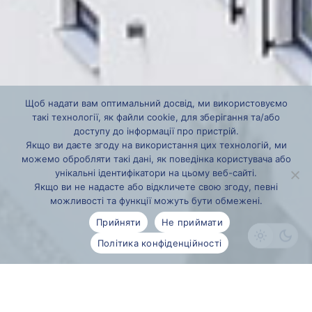
Щоб надати вам оптимальний досвід, ми використовуємо
такі технології, як файли cookie, для зберігання та/або
доступу до інформації про пристрій.
Якщо ви даєте згоду на використання цих технологій, ми
можемо обробляти такі дані, як поведінка користувача або
унікальні ідентифікатори на цьому веб-сайті.
Якщо ви не надасте або відкличете свою згоду, певні
можливості та функції можуть бути обмежені.
Прийняти
Не приймати
Політика конфіденційності